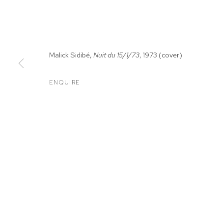
Malick Sidib
é
,
Nuit du 15/1/73
, 1973
(cover)
ENQUIRE
MALICK SIDIB
CHEMISES
,
MAR 18 - APR 22, 2017